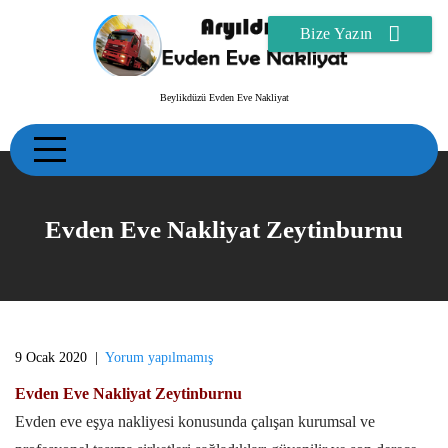
Skip
Bize Yazın
to
content
Beylikdüzü Evden Eve Nakliyat
Evden Eve Nakliyat Zeytinburnu
9 Ocak 2020
|
Yorum yapılmamış
Evden Eve Nakliyat Zeytinburnu
Evden eve eşya nakliyesi konusunda çalışan kurumsal ve