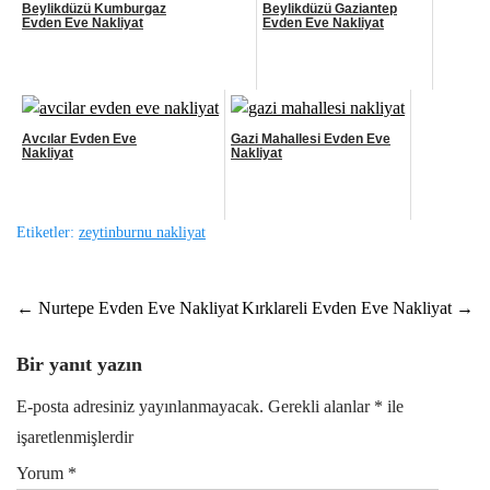
Beylikdüzü Kumburgaz
Beylikdüzü Gaziantep
Evden Eve Nakliyat
Evden Eve Nakliyat
Avcılar Evden Eve
Gazi Mahallesi Evden Eve
Nakliyat
Nakliyat
Etiketler:
zeytinburnu nakliyat
Post
←
Nurtepe Evden Eve Nakliyat
Kırklareli Evden Eve Nakliyat
→
navigation
Bir yanıt yazın
E-posta adresiniz yayınlanmayacak.
Gerekli alanlar
*
ile
işaretlenmişlerdir
Yorum
*